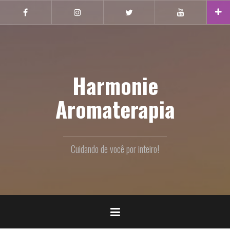
Pular
Facebook
Instagram
Twitter
Youtube
para
o
conteúdo
Harmonie
Aromaterapia
Cuidando de você por inteiro!