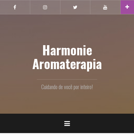
Pular
Facebook
Instagram
Twitter
Youtube
para
o
conteúdo
Harmonie
Aromaterapia
Cuidando de você por inteiro!