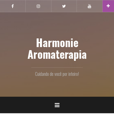
Pular
Facebook
Instagram
Twitter
Youtube
para
o
conteúdo
Harmonie
Aromaterapia
Cuidando de você por inteiro!