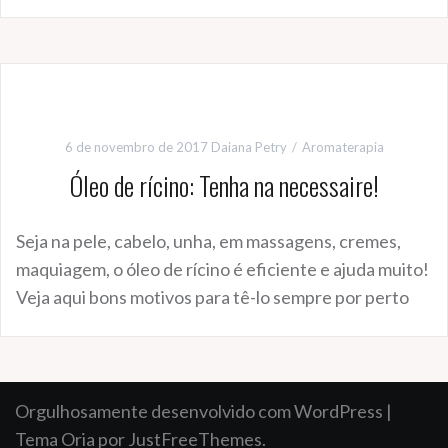
6 de novembro de 2017
Daiana Petry
Aromaterapia
Óleo de rícino: Tenha na necessaire!
Seja na pele, cabelo, unha, em massagens, cremes,
maquiagem, o óleo de rícino é eficiente e ajuda muito!
Veja aqui bons motivos para tê-lo sempre por perto
Orgulhosamente desenvolvido com WordPress
|
Tema
Oria
por JustFreeThemes.