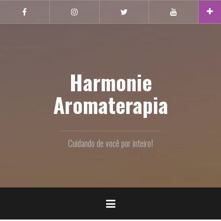
Pular
Facebook
Instagram
Twitter
Youtube
para
o
conteúdo
Harmonie
Aromaterapia
Cuidando de você por inteiro!